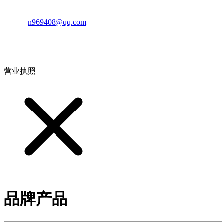
邮箱：
n969408@qq.com
地址：江西省德安县高新技术产业园(宝塔工业园)高新路93号
营业执照
品牌产品