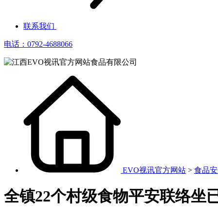
联系我们
电话：0792-4688066
EVO视讯官方网站
>
食品安
全镇22个村级食物平安联络坐