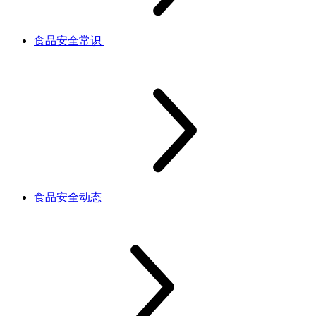
食品安全常识
食品安全动态