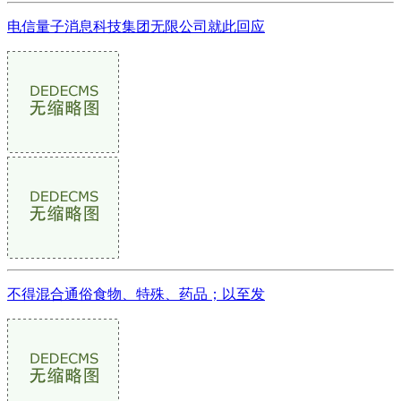
电信量子消息科技集团无限公司就此回应
不得混合通俗食物、特殊、药品；以至发