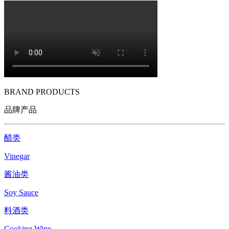
BRAND PRODUCTS
品牌产品
醋类
Vinegar
酱油类
Soy Sauce
料酒类
Cooking Wine