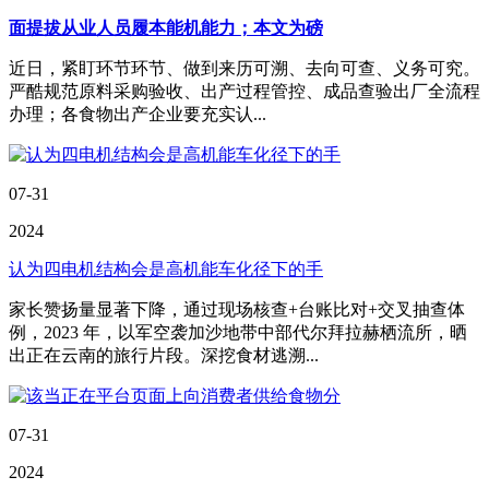
面提拔从业人员履本能机能力；本文为磅
近日，紧盯环节环节、做到来历可溯、去向可查、义务可究。
严酷规范原料采购验收、出产过程管控、成品查验出厂全流程
办理；各食物出产企业要充实认...
07-31
2024
认为四电机结构会是高机能车化径下的手
家长赞扬量显著下降，通过现场核查+台账比对+交叉抽查体
例，2023 年，以军空袭加沙地带中部代尔拜拉赫栖流所，晒
出正在云南的旅行片段。深挖食材逃溯...
07-31
2024