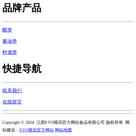
品牌产品
醋类
酱油类
料酒类
快捷导航
联系我们
在线留言
Copyright © 2024 江西EVO视讯官方网站食品有限公司 版权所有 网
站建设：
EVO视讯官方网站
网站地图