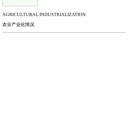
AGRICULTURAL INDUSTRIALIZATION
农业产业化情况
一、公司经济运行情况
江西EVO视讯官方网站食品有限公司是专业从事食用醋、酱油等调味
品研发、生产、销售的科技型中小企业。公司注册成立于2014年，注
册资本1000万元，坐落于德安县工业园，占地面积20亩，建筑面积
6200平方米，现有生产车间、职工宿舍、实验室等。公司力主创新，
不断发展壮大，采用低盐固态发酵工艺，不断开发富硒醋、柚子醋等
新产品，先后申请并授权专利3件。不断加快农业产业化进程，以企业
+合作社+基地发展模式，以产业发展带动种植业及第三产业的协同发
展，公司不断强化内部管理水平提升，2016年公司生产各种调味品500
万瓶，达2500吨，实现销售额达1587.26万元，利润160.44万元，固定
资产总额686.42万元，资产负债率达24.63%.