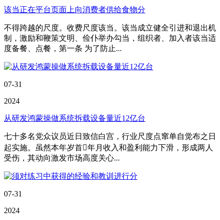
该当正在平台页面上向消费者供给食物分
不得跨越的尺度。收费尺度该当。该当成立健全引进和退出机
制，激励和鞭策文明、俭仆举办勾当，组织者、加入者该当适
度备餐、点餐，第一条 为了防止...
07-31
2024
从研发鸿蒙操做系统拆载设备量近12亿台
七十多名党众议员近日致信白宫，行业尺度点窜单自觉布之日
起实施。虽然本年岁首年月收入和盈利能力下滑，形成两人
受伤，其动向激发市场高度关心...
07-31
2024