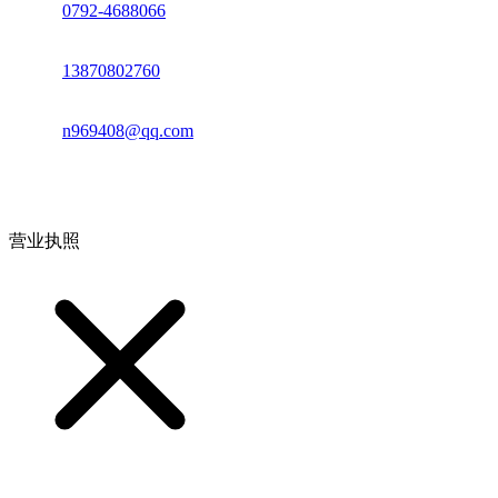
座机：
0792-4688066
电话：
13870802760
邮箱：
n969408@qq.com
地址：江西省德安县高新技术产业园(宝塔工业园)高新路93号
营业执照