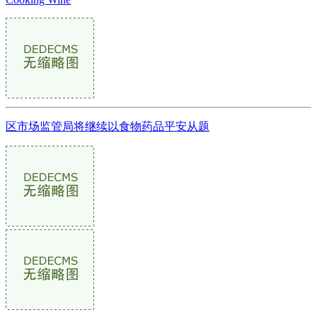
区市场监管局将继续以食物药品平安从题